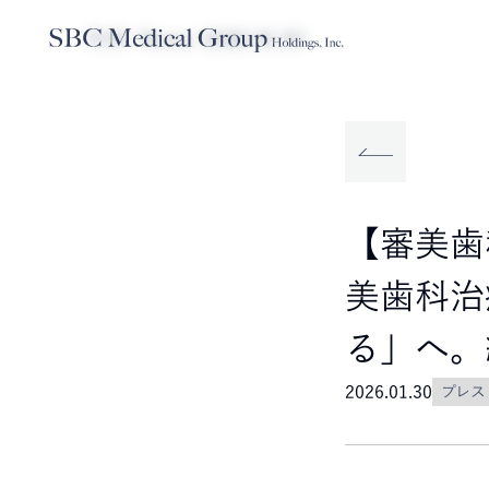
TOP
News
2026.01.30
Company
Service
Sustainabilit
SBCメディカルグループホールディ
事業内容
サステナビリティ
【審美歯
美歯科治
る」へ。
2026.01.30
プレス