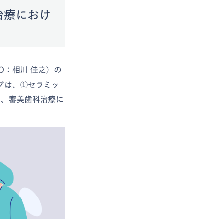
治療におけ
O：相川 佳之）の
プは、①セラミッ
に、審美歯科治療に