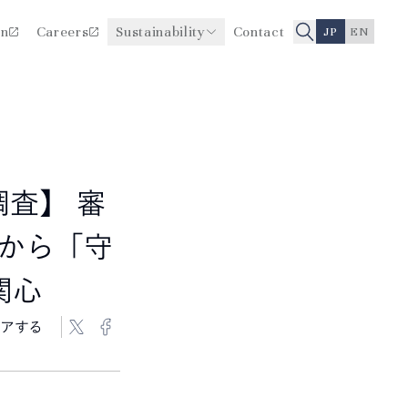
on
Careers
Sustainability
Contact
JP
EN
医療品質・安全性向上に関
役員一覧
する取り組み
沿革
調査】 審
から「守
関心
アする