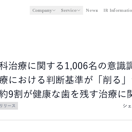
Company
Service
News
IR Informati
y
医療機関への経営支援事業
CEO Message
環境
ングスについて
グローバル事業展開
社会
企業理念
法人事業
ガバナンス
科治療に関する1,006名の意識
療における判断基準が「削る」
約9割が健康な歯を残す治療に
シェ
リリース