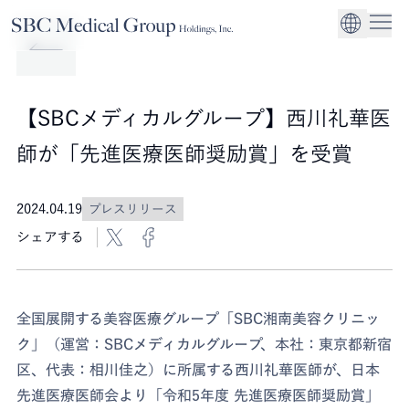
Company
Service
Sustainability
医療機関への経営
CEO Message
環境
EN
SBCメディカルグループホールディングスについて
事業内容
サステナビリティ
グローバル事業展
社会
企業理念
【SBCメディカルグループ】西川礼華医
法人事業
ガバナンス
師が「先進医療医師奨励賞」を受賞
2024.04.19
プレスリリース
シェアする
全国展開する美容医療グループ「SBC湘南美容クリニッ
ク」（運営：SBCメディカルグループ、本社：東京都新宿
区、代表：相川佳之）に所属する西川礼華医師が、日本
先進医療医師会より「令和5年度 先進医療医師奨励賞」