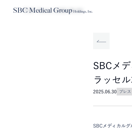
TOP
News
2025.06.30
Company
Service
Sustainabilit
SBCメディカルグループホールディ
事業内容
サステナビリティ
SBCメ
ラッセル
2025.06.30
プレス
SBCメディカル