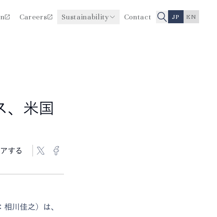
on
Careers
Sustainability
Contact
JP
EN
医療品質・安全性向上に関
役員一覧
する取り組み
沿革
ス、米国
アする
：相川佳之）は、