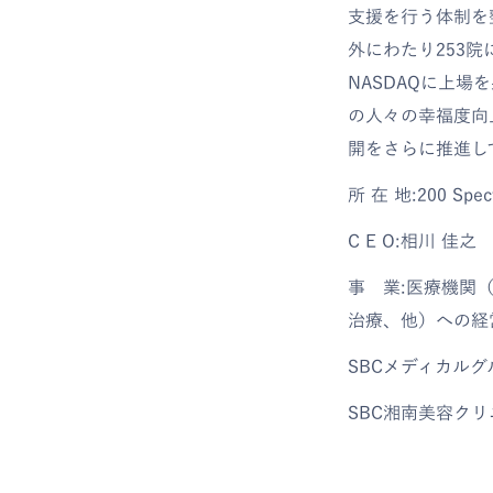
支援を行う体制を
外にわたり253
NASDAQに上
の人々の幸福度向
開をさらに推進し
所 在 地:200 Spectr
C E O:相川 佳之
事 業:医療機関
治療、他）への経
SBCメディカル
SBC湘南美容ク