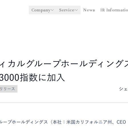
Company
Service
News
IR Informati
y
医療機関への経営支援事業
CEO Message
環境
ングスについて
グローバル事業展開
社会
企業理念
法人事業
ガバナンス
ディカルグループホールディング
3000指数に加入
シェ
リリース
グループホールディングス（本社：米国カリフォルニア州、CEO