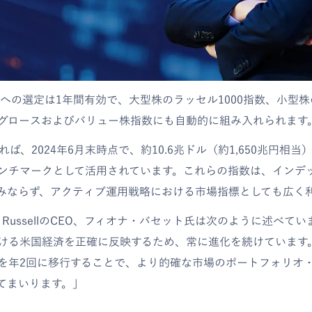
数への選定は1年間有効で、大型株のラッセル1000指数、小型株
グロースおよびバリュー株指数にも自動的に組み入れられます
llによれば、2024年6月末時点で、約10.6兆ドル（約1,650兆円
ンチマークとして活用されています。これらの指数は、インデ
みならず、アクティブ運用戦略における市場指標としても広く
SE RussellのCEO、フィオナ・バセット氏は次のように述べて
ける米国経済を正確に反映するため、常に進化を続けています。
を年2回に移行することで、より的確な市場のポートフォリオ
てまいります。」