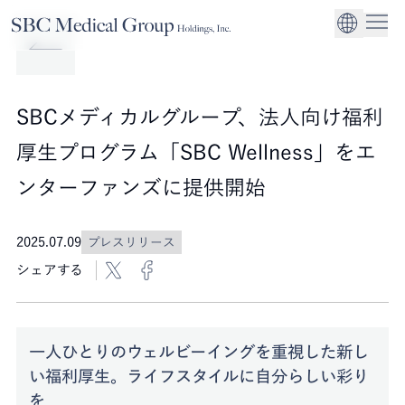
Company
Service
Sustainability
医療機関への経営
CEO Message
環境
EN
SBCメディカルグループホールディングスについて
事業内容
サステナビリティ
グローバル事業展
社会
企業理念
SBCメディカルグループ、法人向け福利
法人事業
ガバナンス
厚生プログラム「SBC Wellness」をエ
ンターファンズに提供開始
2025.07.09
プレスリリース
シェアする
一人ひとりのウェルビーイングを重視した新し
い福利厚生。ライフスタイルに自分らしい彩り
を