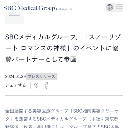
Company
Service
Sustainability
医療機関への経営
CEO Message
環境
EN
SBCメディカルグループホールディングスについて
事業内容
サステナビリティ
グローバル事業展
社会
企業理念
SBCメディカルグループ、「スノーリゾ
法人事業
ガバナンス
ート ロマンスの神様」のイベントに協
賛パートナーとして参画
2024.01.29
プレスリリース
シェアする
全国展開する美容医療グループ「SBC湘南美容クリニッ
ク」を運営するSBCメディカルグループ（本社：東京都
新宿区、代表：相川佳之）は、グループ傘下のSBC木島