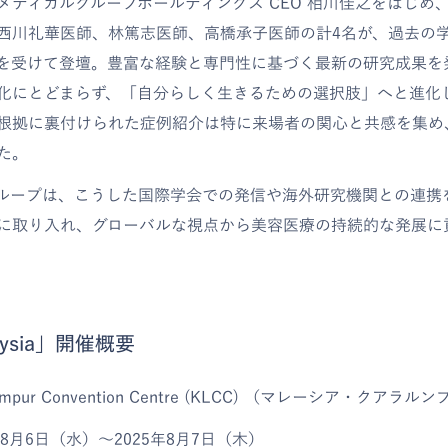
Cメディカルグループホールディングス CEO 相川佳之をはじめ
西川礼華医師、林篤志医師、高橋承子医師の計4名が、過去の
を受けて登壇。豊富な経験と専門性に基づく最新の研究成果を
化にとどまらず、「自分らしく生きるための選択肢」へと進化
根拠に裏付けられた症例紹介は特に来場者の関心と共感を集め
た。
グループは、こうした国際学会での発信や海外研究機関との連携
に取り入れ、グローバルな視点から美容医療の持続的な発展に
aysia」開催概要
mpur Convention Centre (KLCC) （マレーシア・クアラル
8月6日（水）～2025年8月7日（木）