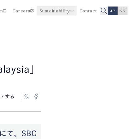
on
Careers
Sustainability
Contact
JP
EN
医療品質・安全性向上に関
役員一覧
する取り組み
沿革
aysia」
アする
にて、SBC