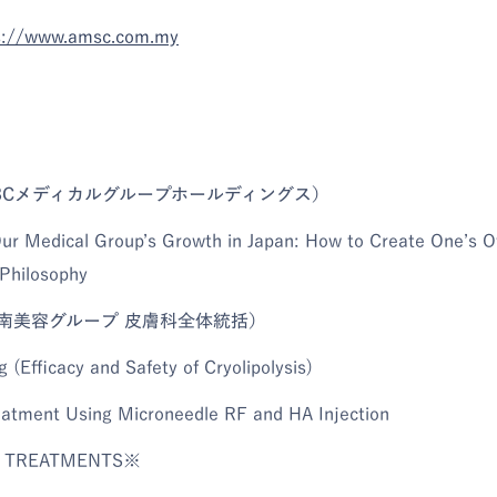
s://www.amsc.com.my
SBCメディカルグループホールディングス）
Our Medical Group’s Growth in Japan: How to Create One’s 
Philosophy
南美容グループ 皮膚科全体統括）
(Efficacy and Safety of Cryolipolysis)
eatment Using Microneedle RF and HA Injection
 TREATMENTS※