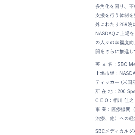
多角化を図り、不
支援を行う体制を
外にわたり259
NASDAQに上
の人々の幸福度向
開をさらに推進し
英 文 名：SBC Medic
上場市場：NASDAQ 
ティッカー (米国
所 在 地：200 Spect
C E O：相川 佳之
事 業：医療機関
治療、他）への経
SBCメディカル