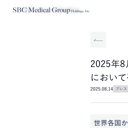
TOP
News
2025.08.14
Company
Service
Sustainabilit
SBCメディカルグループホールディ
事業内容
サステナビリティ
2025年
において
2025.08.14
プレス
世界各国か