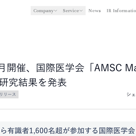
Company
Service
News
IR Informati
y
医療機関への経営支援事業
CEO Message
環境
ングスについて
グローバル事業展開
社会
企業理念
法人事業
ガバナンス
8月開催、国際医学会「AMSC Mal
研究結果を発表
シェ
リリース
ら有識者1,600名超が参加する国際医学会