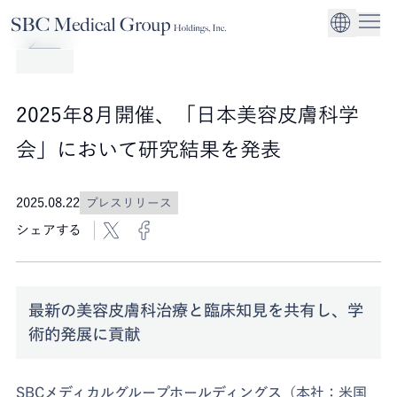
Company
Service
Sustainability
医療機関への経営
CEO Message
環境
EN
SBCメディカルグループホールディングスについて
事業内容
サステナビリティ
グローバル事業展
社会
企業理念
2025年8月開催、「日本美容皮膚科学
法人事業
ガバナンス
会」において研究結果を発表
2025.08.22
プレスリリース
シェアする
最新の美容皮膚科治療と臨床知見を共有し、学
術的発展に貢献
SBCメディカルグループホールディングス（本社：米国