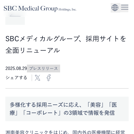
Company
Service
Sustainability
医療機関への経営
CEO Message
環境
EN
SBCメディカルグループホールディングスについて
事業内容
サステナビリティ
グローバル事業展
社会
企業理念
SBCメディカルグループ、採用サイトを
法人事業
ガバナンス
全面リニューアル
2025.08.29
プレスリリース
シェアする
多様化する採用ニーズに応え、「美容」「医
療」「コーポレート」の3領域で情報を発信
湘南美容クリニックをはじめ、国内外の医療機関に経営