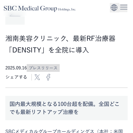
Company
Service
Sustainability
医療機関への経営
CEO Message
環境
EN
SBCメディカルグループホールディングスについて
事業内容
サステナビリティ
グローバル事業展
社会
企業理念
湘南美容クリニック、最新RF治療器
法人事業
ガバナンス
「DENSITY」を全院に導入
2025.09.16
プレスリリース
シェアする
国内最大規模となる100台超を配備。全国どこ
でも最新リフトアップ治療を
SBCメディカルグループホールディングス（本社：米国