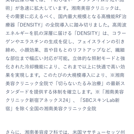
術」が急速に拡大しています。湘南美容クリニックは、
その需要に応えるべく、国内最大規模となる高機能RF治
療器「DENSITY」の全院導入に踏み切りました。高周波
エネルギーを肌の深層に届ける「DENSITY」は、コラー
ゲンやエラスチンの生成を促し、フェイスラインの引き
締め、小顔効果、首や目もとのリフトアップなど、繊細
な部位まで幅広い対応が可能。立体的な照射モードと強
化された冷却機能により、これまで以上に快適で高い効
果を実現します。このたびの大規模導入により、※湘南
美容クリニック全院で「切らないたるみ治療」の最新ス
タンダードを提供する体制を確立します。※「湘南美容
クリニック新宿アネックス24」、「SBCスキンLab新
宿」を除く全国の湘南美容クリニック全院
さらに、湘南美容皮フ科では、米国マサチューセッツ州