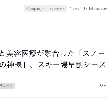
Company
Service
News
IR Informati
y
医療機関への経営支援事業
CEO Message
環境
ングスについて
グローバル事業展開
社会
企業理念
法人事業
ガバナンス
と美容医療が融合した「スノー
の神様」、スキー場早割シーズ
シェ
リリース