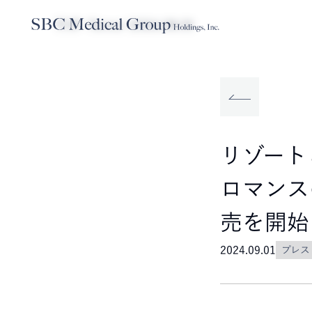
TOP
News
2024.09.01
Company
Service
Sustainabilit
SBCメディカルグループホールディ
事業内容
サステナビリティ
リゾート
ロマンス
売を開始
2024.09.01
プレス