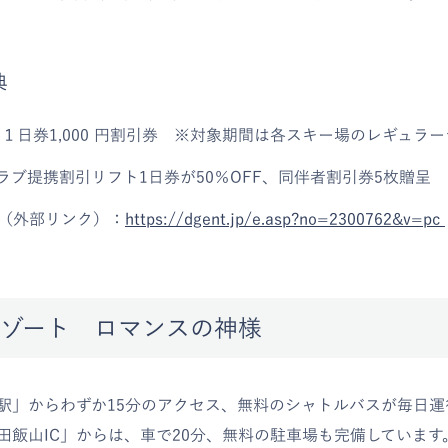
典
１日券1,000 円割引券 ※対象期間は各スキー場のレギュラ
ラブ提携割引リフト1日券が50％OFF、同伴者割引券5枚贈呈
L（外部リンク）：
https://dgent.jp/e.asp?no=2300762&v=pc
ゾート ロマンスの神様
駅」からわずか15分のアクセス、無料のシャトルバスが毎日運
田飯山IC」からは、車で20分、無料の駐車場も完備しています