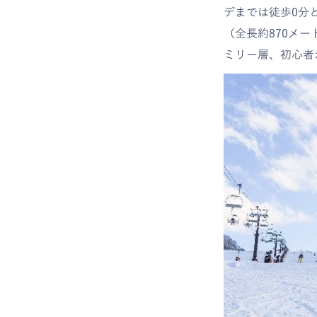
デまでは徒歩0分
（全長約870メ
ミリー層、初心者