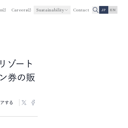
on
Careers
Sustainability
Contact
JP
EN
医療品質・安全性向上に関
役員一覧
する取り組み
沿革
リゾート
ン券の販
アする