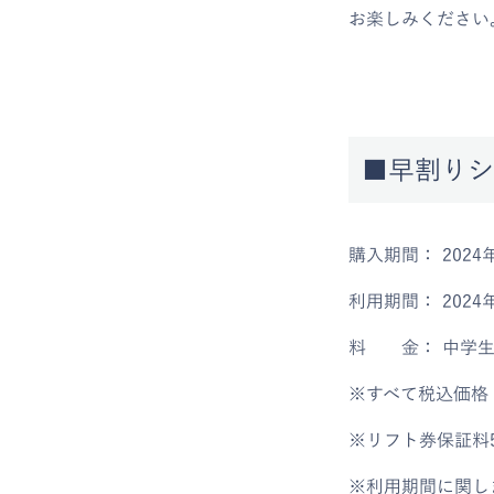
お楽しみくださ
■早割りシ
購入期間： 2024
利用期間： 2024年
料 金： 中学生以上 
※すべて税込価格
※リフト券保証料5
※利用期間に関し