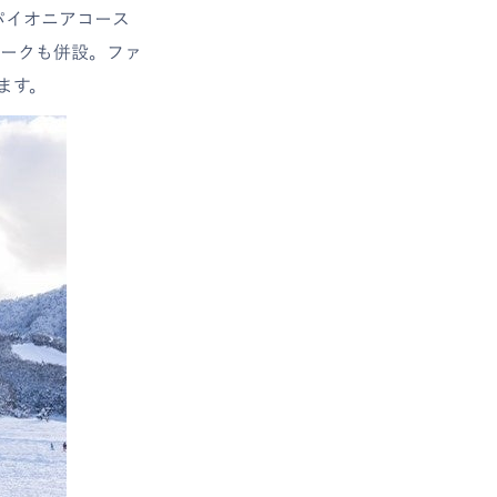
パイオニアコース
パークも併設。ファ
ます。