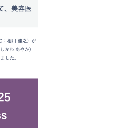
て、美容医
O：相川 佳之）が
しかわ あやか）
表しました。