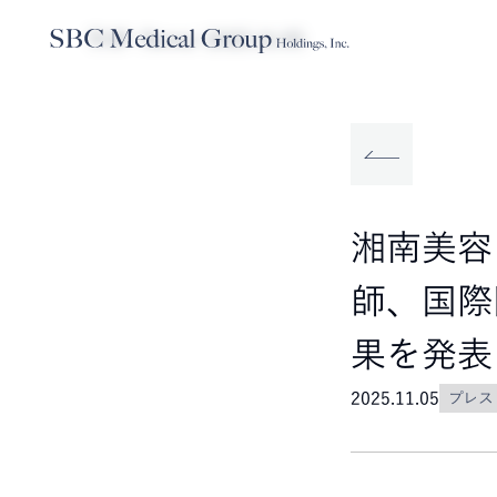
TOP
News
2025.11.05
Company
Service
Sustainabilit
SBCメディカルグループホールディ
事業内容
サステナビリティ
湘南美容
師、国際
果を発表
2025.11.05
プレス