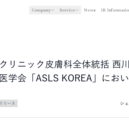
Company
Service
News
IR Informati
y
医療機関への経営支援事業
CEO Message
環境
ングスについて
グローバル事業展開
社会
企業理念
法人事業
ガバナンス
クリニック皮膚科全体統括 西川
医学会「ASLS KOREA」にお
シェ
リリース