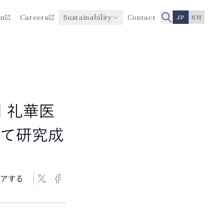
on
Careers
Sustainability
Contact
JP
EN
医療品質・安全性向上に関
役員一覧
する取り組み
沿革
 礼華医
いて研究成
アする