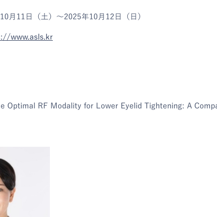
10月11日（土）～2025年10月12日（日）
s://www.asls.kr
 Optimal RF Modality for Lower Eyelid Tightening: A Compar