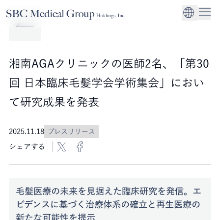
Company
Service
Sustainability
医療機関への経営
CEO Message
環境
EN
SBCメディカルグループホールディングスについて
事業内容
サステナビリティ
グローバル事業展
社会
企業理念
湘南AGAクリニックの医師2名、「第30
法人事業
ガバナンス
回 日本臨床毛髪学会学術集会」におい
て研究成果を発表
2025.11.18
プレスリリース
シェアする
毛髪医療の未来を見据えた臨床研究を発信。エ
ビデンスに基づく治療体系の確立と再生医療の
新たな可能性を提示