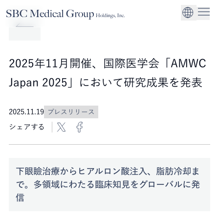
Company
Service
Sustainability
医療機関への経営
CEO Message
環境
EN
SBCメディカルグループホールディングスについて
事業内容
サステナビリティ
グローバル事業展
社会
企業理念
2025年11月開催、国際医学会「AMWC
法人事業
ガバナンス
Japan 2025」において研究成果を発表
2025.11.19
プレスリリース
シェアする
下眼瞼治療からヒアルロン酸注入、脂肪冷却ま
で。多領域にわたる臨床知見をグローバルに発
信