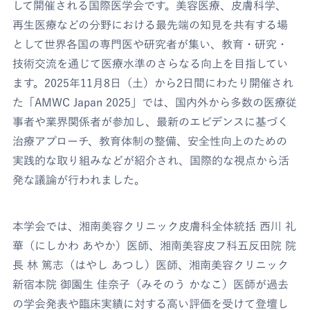
して開催される国際医学会です。美容医療、皮膚科学、
再生医療などの分野における最先端の知見を共有する場
として世界各国の専門医や研究者が集い、教育・研究・
技術交流を通じて医療水準のさらなる向上を目指してい
ます。2025年11月8日（土）から2日間にわたり開催され
た「AMWC Japan 2025」では、国内外から多数の医療従
事者や業界関係者が参加し、最新のエビデンスに基づく
治療アプローチ、教育体制の整備、安全性向上のための
実践的な取り組みなどが紹介され、国際的な視点から活
発な議論が行われました。
本学会では、湘南美容クリニック皮膚科全体統括 西川 礼
華（にしかわ あやか）医師、湘南美容皮フ科五反田院 院
長 林 篤志（はやし あつし）医師、湘南美容クリニック
新宿本院 御園生 佳奈子（みそのう かなこ）医師が過去
の学会発表や臨床実績に対する高い評価を受けて登壇し