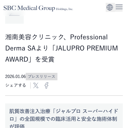
Company
Service
Sustainability
医療機関への経営
CEO Message
環境
EN
SBCメディカルグループホールディングスについて
事業内容
サステナビリティ
グローバル事業展
社会
企業理念
湘南美容クリニック、Professional
法人事業
ガバナンス
Derma SAより「JALUPRO PREMIUM
AWARD」を受賞
2026.01.06
プレスリリース
シェアする
肌質改善注入治療「ジャルプロ スーパーハイド
ロ」の全国規模での臨床活用と安全な施術体制
が評価