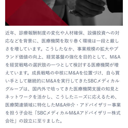
近年、診療報酬制度の変化や人材確保、設備投資への対
応などを背景に、医療機関を取り巻く環境は一段と厳し
さを増しています。こうしたなか、事業規模の拡大やブ
ランド価値の向上、経営基盤の強化を目的として、M&A
を経営戦略の選択肢の一つとして検討する医療機関が増
えています。成長戦略の中核にM&Aを位置づけ、自ら買
い手として継続的にM&Aを実行してきたSBCメディカル
グループは、国内外で培ってきた医療機関支援の知見と
ネットワークを活かし、こうしたニーズに応えるため、
医療関連領域に特化したM&A仲介・アドバイザリー事業
を担う子会社「SBCメディカルM&Aアドバイザリー株式
会社」の設立に至りました。