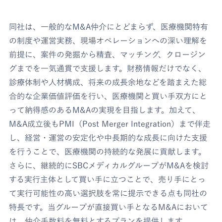
同社は、一般的なM&A仲介にとどまらず、医療機関特有
の制度や運営実務、現場オペレーションへの深い理解を
前提に、案件の発掘から精査、マッチング、クロージン
グまでを一気通貫で支援します。財務情報だけでなく、
診療体制や人材構成、将来の成長余地などを踏まえた総
合的な企業価値評価を行い、医療機関と買い手双方にと
って納得感のあるM&Aの実現を目指します。加えて、
M&A成立後もPMI（Post Merger Integration）まで伴走
し、経営・運営の安定化や中長期的な成長に向けた支援
を行うことで、医療機関の持続的な発展に貢献します。
さらに、継続的にSBCメディカルグループがM&Aを検討
する実行主体として買い手に立つことで、売り手にとっ
て実行可能性の高い選択肢を常に提示できる点も同社の
特長です。当グループが直接買い手となるM&Aにおいて
は、仲介手数料を無料とするプランを提供します。