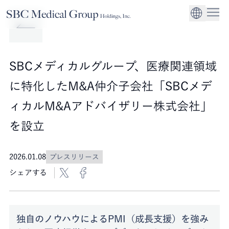
Company
Service
Sustainability
医療機関への経営
CEO Message
環境
EN
SBCメディカルグループホールディングスについて
事業内容
サステナビリティ
グローバル事業展
社会
企業理念
SBCメディカルグループ、医療関連領域
法人事業
ガバナンス
に特化したM&A仲介子会社「SBCメデ
ィカルM&Aアドバイザリー株式会社」
を設立
2026.01.08
プレスリリース
シェアする
独自のノウハウによるPMI（成長支援）を強み