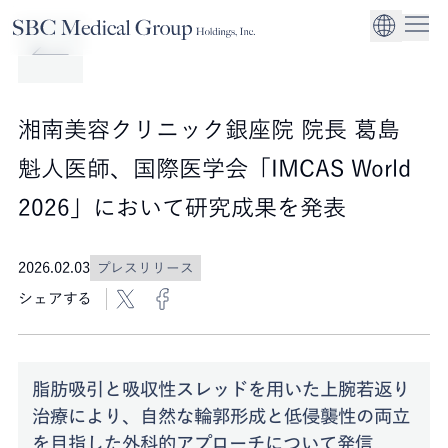
Company
Service
Sustainability
医療機関への経営
CEO Message
環境
EN
SBCメディカルグループホールディングスについて
事業内容
サステナビリティ
グローバル事業展
社会
企業理念
湘南美容クリニック銀座院 院長 葛島
法人事業
ガバナンス
魁人医師、国際医学会「IMCAS World
2026」において研究成果を発表
2026.02.03
プレスリリース
シェアする
脂肪吸引と吸収性スレッドを用いた上腕若返り
治療により、自然な輪郭形成と低侵襲性の両立
を目指した外科的アプローチについて発信