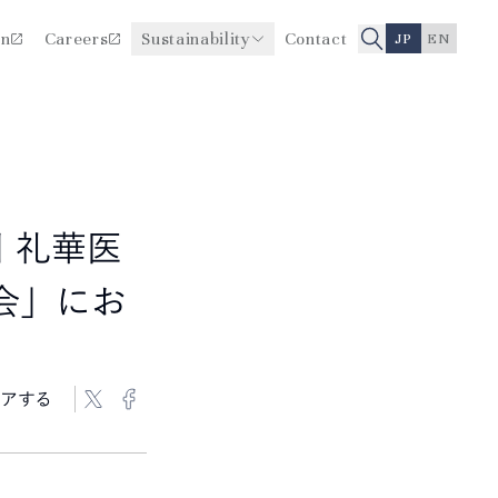
on
Careers
Sustainability
Contact
JP
EN
医療品質・安全性向上に関
役員一覧
する取り組み
沿革
 礼華医
会」にお
アする