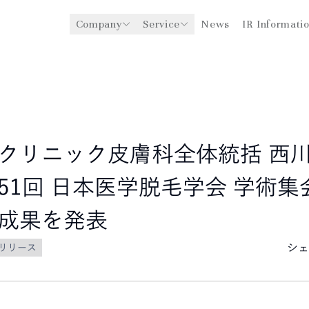
Company
Service
News
IR Informati
y
医療機関への経営支援事業
CEO Message
環境
ングスについて
グローバル事業展開
社会
企業理念
法人事業
ガバナンス
クリニック皮膚科全体統括 西川
51回 日本医学脱毛学会 学術集
成果を発表
シェ
リリース