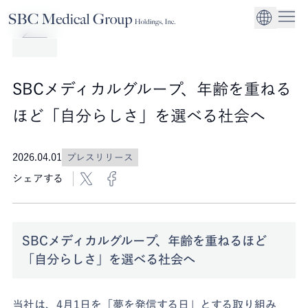
Company
Service
Sustainability
医療機関への経営
CEO Message
環境
EN
SBCメディカルグループホールディングスについて
事業内容
サステナビリティ
グローバル事業展
社会
企業理念
SBCメディカルグループ、年齢を重ねる
法人事業
ガバナンス
ほど「自分らしさ」を選べる社会へ
2026.04.01
プレスリリース
シェアする
SBCメディカルグループ、年齢を重ねるほど
「自分らしさ」を選べる社会へ
当社は、4月1日を「夢を発信する日」とする取り組み