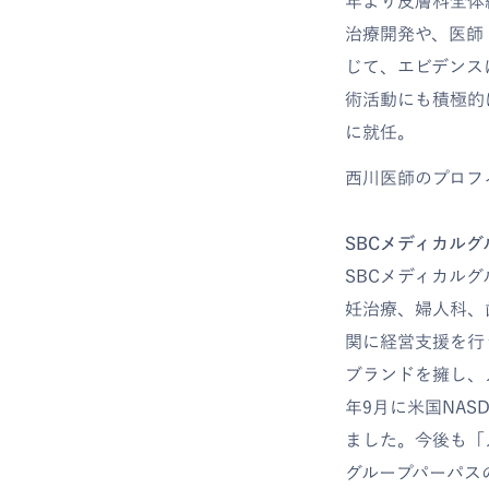
年より皮膚科全体
治療開発や、医師
じて、エビデンス
術活動にも積極的
に就任。
西川医師のプロフ
SBCメディカル
SBCメディカル
妊治療、婦人科、
関に経営支援を行うMe
ブランドを擁し、
年9月に米国NAS
ました。今後も「
グループパーパス