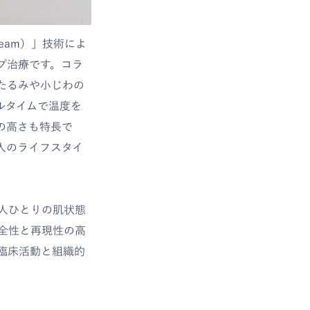
l Beam）」技術によ
プ治療です。コラ
たるみや小じわの
ルタイムで温度を
の高さも特長で
人のライフスタイ
。
人ひとりの肌状態
全性と再現性の高
臨床活動と組織的