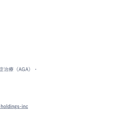
治療（AGA）・
holdings-inc