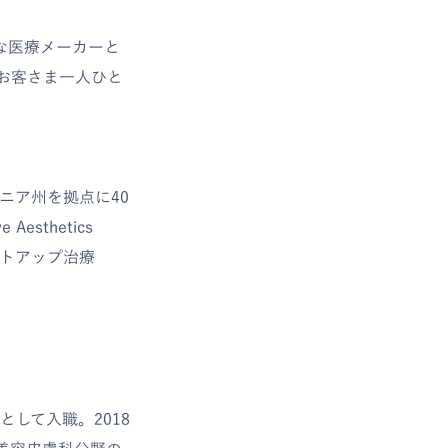
進的な医療メーカーと
お客さま一人ひと
ォルニア州を拠点に40
sthetics
フトアップ治療
して入職。2018