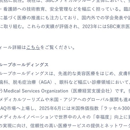
統括に就任。現在は、SBCメディカルグループ全体において、
・看護師への技術教育、安全管理などを幅広く担っている。臨
に基づく医療の推進にも注力しており、国内外での学会発表や
に取り組む。これらの実績が評価され、2023年にはSBC東京
ィール詳細は
こちら
をご覧ください。
グループホールディングス
グループホールディングスは、先進的な美容医療をはじめ、皮膚
歯科、脱毛症治療（AGA）、眼科など幅広い診療領域において
dical Services Organization（医療経営支援会社）
メディカルツーリズムや米国・アジアへのグローバル展開も進め
DAQ市場へ上場し、2025年6月には米国株価指数「ラッセル30
メディカルイノベーションで世界中の人々の「幸福度」向上に
の実現に向け、信頼性の高い医療サービスの提供とネットワー