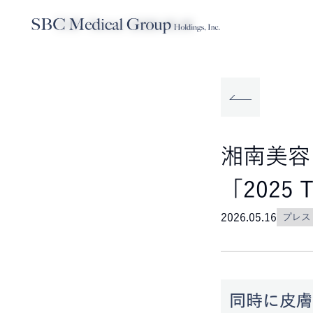
TOP
News
2026.05.16
Company
Service
Sustainabilit
SBCメディカルグループホールディ
事業内容
サステナビリティ
湘南美容ク
「2025 
2026.05.16
プレス
同時に皮膚科