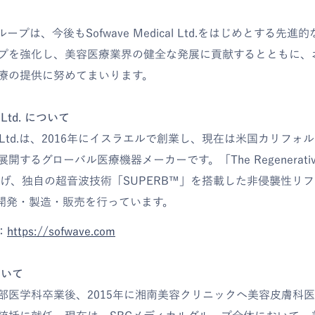
ープは、今後もSofwave Medical Ltd.をはじめとする先
プを強化し、美容医療業界の健全な発展に貢献するとともに、
療の提供に努めてまいります。
l Ltd. について
dical Ltd.は、2016年にイスラエルで創業し、現在は米国カリフ
するグローバル医療機器メーカーです。「The Regenerative Ae
を掲げ、独自の超音波技術「SUPERB™」を搭載した非侵襲性リ
」の開発・製造・販売を行っています。
：
https://sofwave.com
ついて
部医学科卒業後、2015年に湘南美容クリニックへ美容皮膚科医と