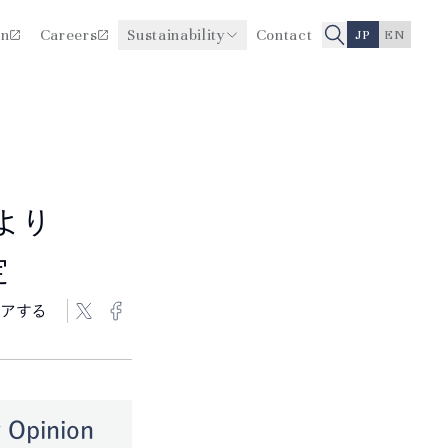
on
Careers
Sustainability
Contact
JP
EN
医療品質・安全性向上に関
役員一覧
する取り組み
沿革
lより
定
アする
pinion