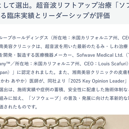
r」として選出。超音波リフトアップ治療「ソ
る臨床実績とリーダーシップが評価
グループホールディングス（所在地：米国カリフォルニア州、CE
南美容クリニックは、超音波を用いた最新のたるみ・しわ治療
開発・製造する医療機器メーカー、Sofwave Medical Ltd.（The 
Company™／所在地：米国カリフォルニア州、CEO：Louis Scafur
der（Japan）」に認定されました。また、湘南美容クリニックの
わ あやか）医師が、同社より「2025 Key Opinion Lead
選出は、施術実績や症例の蓄積、安全性に配慮した施術体制な
組みに加え、「ソフウェーブ」の普及・発展に向けた革新的な
価されたものです。