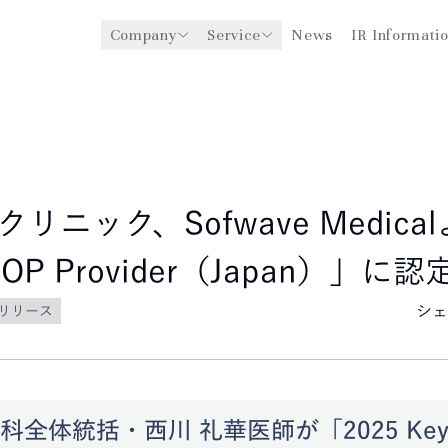
Company
Service
News
IR Informati
y
医療機関への経営支援事業
CEO Message
環境
ングスについて
グローバル事業展開
社会
企業理念
法人事業
ガバナンス
リニック、Sofwave Medica
TOP Provider（Japan）」に認
シェ
リリース
全体統括・西川 礼華医師が「2025 Key O