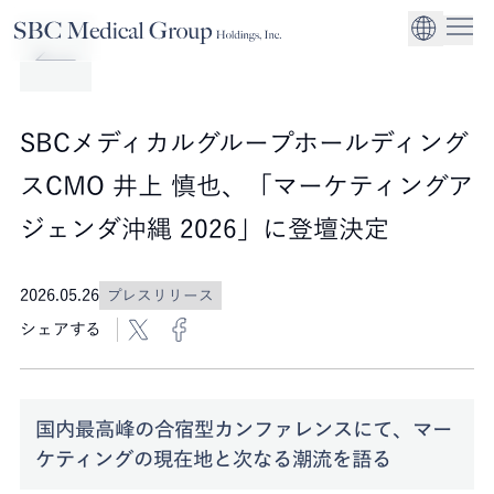
Company
Service
Sustainability
医療機関への経営
CEO Message
環境
EN
SBCメディカルグループホールディングスについて
事業内容
サステナビリティ
グローバル事業展
社会
企業理念
SBCメディカルグループホールディング
法人事業
ガバナンス
スCMO 井上 慎也、「マーケティングア
ジェンダ沖縄 2026」に登壇決定
2026.05.26
プレスリリース
シェアする
国内最高峰の合宿型カンファレンスにて、マー
ケティングの現在地と次なる潮流を語る