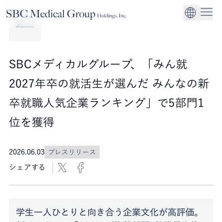
Company
Service
Sustainability
医療機関への経営
CEO Message
環境
EN
SBCメディカルグループホールディングスについて
事業内容
サステナビリティ
グローバル事業展
社会
企業理念
SBCメディカルグループ、「みん就
法人事業
ガバナンス
2027年卒の就活生が選んだ みんなの新
卒就職人気企業ランキング」で5部門1
位を獲得
2026.06.03
プレスリリース
シェアする
学生一人ひとりと向き合う企業文化が高評価。