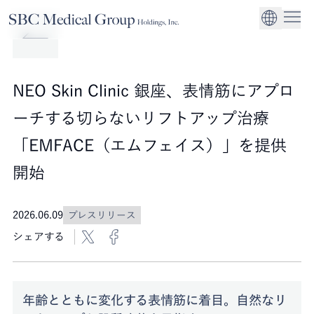
Company
Service
Sustainability
医療機関への経営
CEO Message
環境
EN
SBCメディカルグループホールディングスについて
事業内容
サステナビリティ
グローバル事業展
社会
企業理念
NEO Skin Clinic 銀座、表情筋にアプロ
法人事業
ガバナンス
ーチする切らないリフトアップ治療
「EMFACE（エムフェイス）」を提供
開始
2026.06.09
プレスリリース
シェアする
年齢とともに変化する表情筋に着目。自然なリ