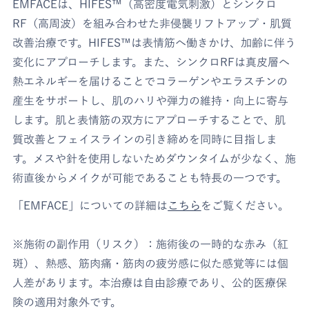
EMFACEは、HIFES™（高密度電気刺激）とシンクロ
RF（高周波）を組み合わせた非侵襲リフトアップ・肌質
改善治療です。HIFES™は表情筋へ働きかけ、加齢に伴う
変化にアプローチします。また、シンクロRFは真皮層へ
熱エネルギーを届けることでコラーゲンやエラスチンの
産生をサポートし、肌のハリや弾力の維持・向上に寄与
します。肌と表情筋の双方にアプローチすることで、肌
質改善とフェイスラインの引き締めを同時に目指しま
す。メスや針を使用しないためダウンタイムが少なく、施
術直後からメイクが可能であることも特長の一つです。
「EMFACE」についての詳細は
こちら
をご覧ください。
※施術の副作用（リスク）：施術後の一時的な赤み（紅
斑）、熱感、筋肉痛・筋肉の疲労感に似た感覚等には個
人差があります。本治療は自由診療であり、公的医療保
険の適用対象外です。