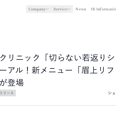
Company
Service
News
IR Informati
y
医療機関への経営支援事業
CEO Message
環境
ングスについて
グローバル事業展開
社会
企業理念
法人事業
ガバナンス
クリニック「切らない若返りシ
ーアル！新メニュー「眉上リフ
が登場
シェ
リリース