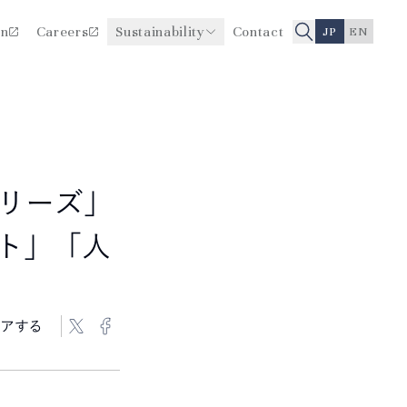
on
Careers
Sustainability
Contact
JP
EN
医療品質・安全性向上に関
役員一覧
する取り組み
沿革
リーズ」
ト」「人
アする