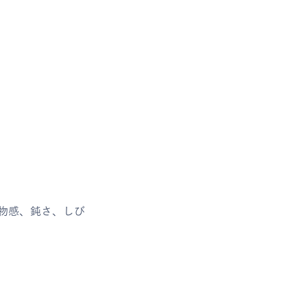
物感、鈍さ、しび