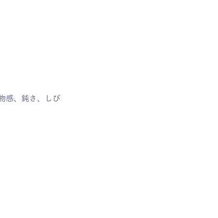
物感、鈍さ、しび