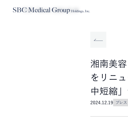
TOP
News
2024.12.19
Company
Service
Sustainabilit
SBCメディカルグループホールディ
事業内容
サステナビリティ
湘南美容
をリニュ
中短縮」
2024.12.19
プレス