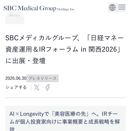
Company
Service
Sustainability
医療機関への経営
CEO Message
環境
EN
SBCメディカルグループホールディングスについて
事業内容
サステナビリティ
グローバル事業展
社会
企業理念
SBCメディカルグループ、「日経マネー
法人事業
ガバナンス
資産運用＆IRフォーラム in 関西2026」
に出展・登壇
2026.06.30
プレスリリース
シェアする
AI×Longevityで「美容医療の先」へ。IRチー
ムが個人投資家向けに事業概要と成長戦略を解
説