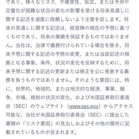
であり、様々なリスク、不確実性、仮定、または予測や
定量化が困難な状況の変化の影響を受ける将来見通しに
関する記述を過度に信頼しないよう注意を促します。将
来の見通しに関する記述は、経営陣の現在の予想に基づ
くものであり、将来の業績を保証するものではありませ
ん。当社は、法律で義務付けられている場合を除き、将
来予想に関する記述の予想の変更、または当該記述の根
拠となる事象、条件、状況の変化を反映するために、将
来予想に関する記述の更新または修正を公に発表する義
務を負うものではありません。そのような要因には、特
に、世界的、地域的、または地方的な経済、事業、競
争、市場、規制の状況の変化、および米国証券取引委員
会（SEC）のウェブサイト（
www.sec.gov
）からアクセス
可能な、当社が米国証券取引委員会（SEC）に提出した
書類の「リスク要因」の見出しおよびその他の箇所に記
載されているものが含まれます。