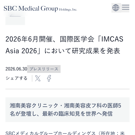
Company
Service
Sustainability
医療機関への経営
CEO Message
環境
EN
SBCメディカルグループホールディングスについて
事業内容
サステナビリティ
グローバル事業展
社会
企業理念
2026年6月開催、国際医学会「IMCAS
法人事業
ガバナンス
Asia 2026」において研究成果を発表
2026.06.30
プレスリリース
シェアする
湘南美容クリニック・湘南美容皮フ科の医師5
名が登壇し、最新の臨床知見を世界へ発信
SBCメディカルグループホールディングス（所在地：米