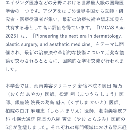
エイジング医療などの分野における世界最大級の国際医
学会の一つです。アジアをはじめ世界各国から医師・研
究者・医療従事者が集い、最新の治療技術や臨床知見を
共有する場として高い評価を得ています。「IMCAS Asia
2026」は、「Pioneering the next era in dermatology,
plastic surgery, and aesthetic medicine」をテーマに開
催され、最新の治療法や革新的な技術について活発な議
論が交わされるとともに、国際的な学術交流が行われま
した。
本学会では、湘南美容クリニック 新宿本院の奥田 綾乃
（おくだ あやの）医師、松浦 翔（まつうら しょう）医
師、銀座院 院長の葛島 魁人（くずしま かいと）医師、
柏院の白井 麻理恵（しらい まりえ）医師、湘南美容皮フ
科 札幌大通院 院長の八尾 寅史（やお とらふみ）医師の
5名が登壇しました。それぞれの専門領域における臨床経