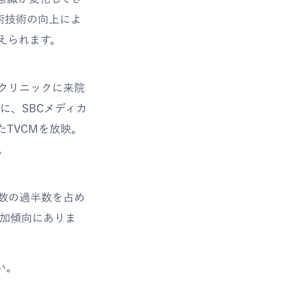
術技術の向上によ
えられます。
クリニックに来院
に、SBCメディカ
TVCMを放映。
。
数の過半数を占め
増加傾向にありま
い。