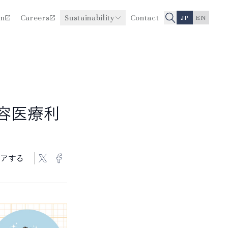
on
Careers
Sustainability
Contact
JP
EN
医療品質・安全性向上に関
役員一覧
する取り組み
沿革
容医療利
アする