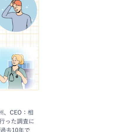
州、CEO：相
が行った調査に
過去10年で