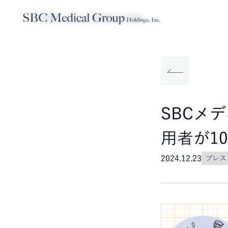
TOP
News
2024.12.23
Company
Service
Sustainabilit
SBCメディカルグループホールディ
事業内容
サステナビリティ
SBCメ
用者が1
2024.12.23
プレス