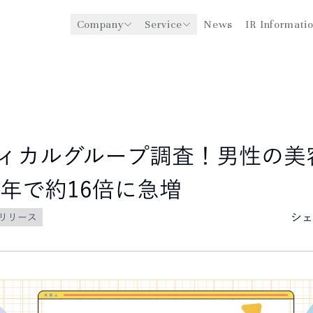
Company
Service
News
IR Informati
y
医療機関への経営支援事業
CEO Message
環境
ングスについて
グローバル事業展開
社会
企業理念
法人事業
ガバナンス
ディカルグループ調査！男性の美
0年で約16倍に急増
シェ
リリース