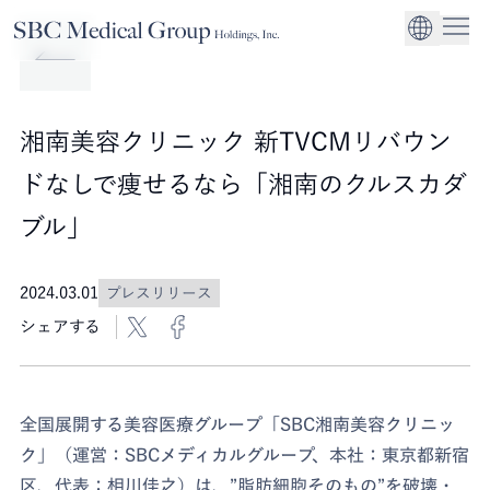
Company
Service
Sustainability
医療機関への経営
CEO Message
環境
EN
SBCメディカルグループホールディングスについて
事業内容
サステナビリティ
グローバル事業展
社会
企業理念
湘南美容クリニック 新TVCMリバウン
法人事業
ガバナンス
ドなしで痩せるなら「湘南のクルスカダ
ブル」
2024.03.01
プレスリリース
シェアする
全国展開する美容医療グループ「SBC湘南美容クリニッ
ク」（運営：SBCメディカルグループ、本社：東京都新宿
区、代表：相川佳之）は、”脂肪細胞そのもの”を破壊・