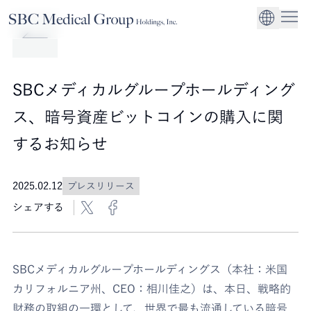
Company
Service
Sustainability
医療機関への経営
CEO Message
環境
EN
SBCメディカルグループホールディングスについて
事業内容
サステナビリティ
グローバル事業展
社会
企業理念
SBCメディカルグループホールディング
法人事業
ガバナンス
ス、暗号資産ビットコインの購入に関
するお知らせ
2025.02.12
プレスリリース
シェアする
SBCメディカルグループホールディングス（本社：米国
カリフォルニア州、CEO：相川佳之）は、本日、戦略的
財務の取組の一環として、世界で最も流通している暗号