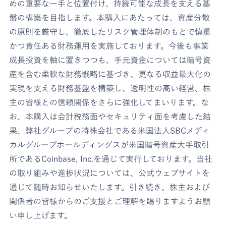
めの重要な一手と位置付け、持続可能な成長を支える基
盤の構築を目指します。本購入にあたっては、資産分散
の原則を厳守し、徹底したリスク管理体制のもとで慎重
かつ責任ある財務運用を実施しております。今後も事業
成長投資を軸に置きつつも、手元資金については暗号資
産を含む柔軟な財務戦略に基づき、更なる収益最大化の
実現を支える財務基盤を構築し、透明性の高い経営、株
主の皆様との信頼関係をさらに強化してまいります。な
お、本購入は会計税務面やセキュリティ面を考慮した結
果、弊社グループの持株会社である米国法人SBCメディ
カルグループホールディングスが米国暗号資産大手取引
所であるCoinbase, Inc.を通じて実行しております。当社
の取り組みや進捗状況については、公式ウェブサイトを
通じて随時お知らせいたします。引き続き、株主および
関係者の皆様からのご支援とご理解を賜りますようお願
い申し上げます。