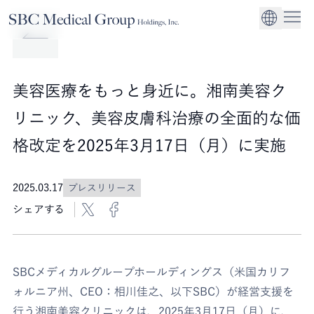
Company
Service
Sustainability
医療機関への経営
CEO Message
環境
EN
SBCメディカルグループホールディングスについて
事業内容
サステナビリティ
グローバル事業展
社会
企業理念
美容医療をもっと身近に。湘南美容ク
法人事業
ガバナンス
リニック、美容皮膚科治療の全面的な価
格改定を2025年3月17日（月）に実施
2025.03.17
プレスリリース
シェアする
SBCメディカルグループホールディングス（米国カリフ
ォルニア州、CEO：相川佳之、以下SBC）が経営支援を
行う湘南美容クリニックは、2025年3月17日（月）に、