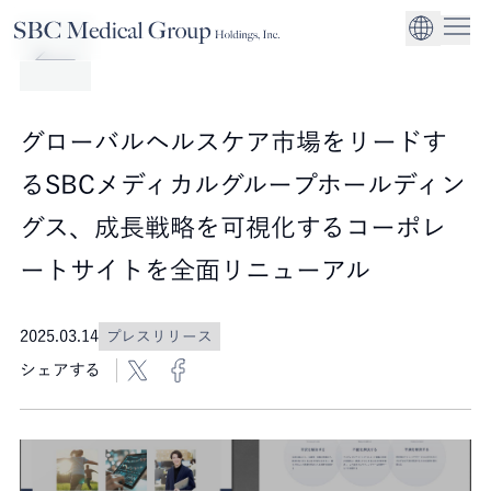
Company
Service
Sustainability
医療機関への経営
CEO Message
環境
EN
SBCメディカルグループホールディングスについて
事業内容
サステナビリティ
グローバル事業展
社会
企業理念
グローバルヘルスケア市場をリードす
法人事業
ガバナンス
るSBCメディカルグループホールディン
グス、成長戦略を可視化するコーポレ
ートサイトを全面リニューアル
2025.03.14
プレスリリース
シェアする