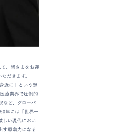
して、皆さまをお迎
いただきます。
と身近に」という想
容医療業界で圧倒的
収など、グローバ
50年には「世界一
激しい現代におい
出す原動力になる