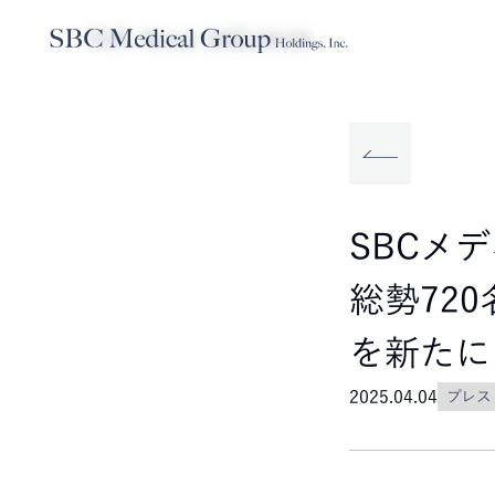
TOP
News
2025.04.04
Company
Service
Sustainabilit
SBCメディカルグループホールディ
事業内容
サステナビリティ
SBCメ
総勢72
を新たに
2025.04.04
プレス