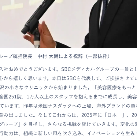
グループ統括院長 中村 大輔による祝辞（一部抜粋）
入社おめでとうございます。SBCメディカルグループの一員と
心から嬉しく思います。本日はSBCを代表して、ご挨拶させて
、藤沢の小さなクリニックから始まりました。「美容医療をもっ
全国251院、1万人以上のスタッフを抱えるまでに成長し、美
築いています。昨年は米国ナスダックへの上場、海外ブランドの買
踏み出しました。そしてこれからは、2035年に「日本一」、20
グループ」を目指し、さらなる挑戦を続けていきます。変化の
行動力は、組織に新しい風を吹き込み、イノベーションを生み