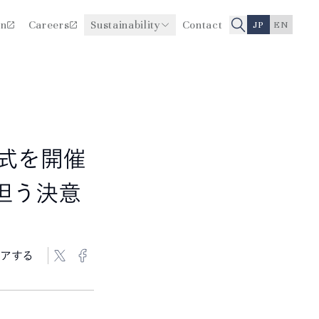
on
Careers
Sustainability
Contact
JP
EN
医療品質・安全性向上に関
役員一覧
する取り組み
沿革
社式を開催
担う決意
アする