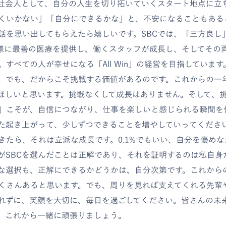
社会人として、自分の人生を切り拓いていくスタート地点に立
くいかない」「自分にできるかな」と、不安になることもある
話を思い出してもらえたら嬉しいです。SBCでは、「三方良し
様に最善の医療を提供し、働くスタッフが成長し、そしてその
すべての人が幸せになる「All Win」の経営を目指していま
。でも、だからこそ挑戦する価値があるのです。これからの一
ほしいと思います。挑戦なくして成長はありません。そして、
」こそが、自信につながり、仕事を楽しいと感じられる瞬間を
た起き上がって、少しずつできることを増やしていってくださ
きたら、それは立派な成長です。0.1%でもいい、自分を褒め
がSBCを選んだことは正解であり、それを証明するのは私自身
な選択も、正解にできるかどうかは、自分次第です。これから
くさんあると思います。でも、周りを見れば支えてくれる先輩
れずに、笑顔を大切に、毎日を過ごしてください。皆さんの未
。これから一緒に頑張りましょう。