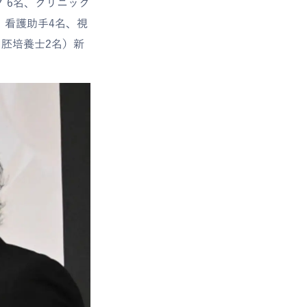
フ 6名、クリニック
名、看護助手4名、視
、胚培養士2名）新