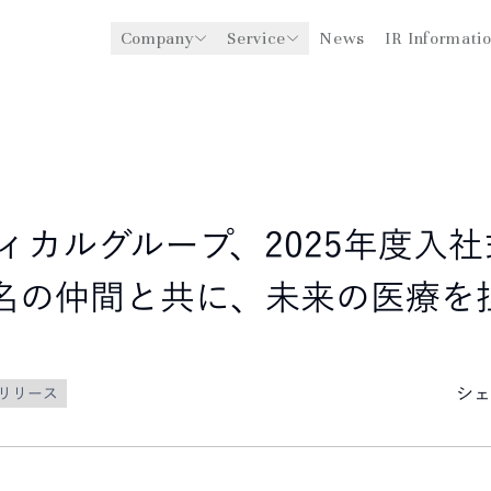
Company
Service
News
IR Informati
y
医療機関への経営支援事業
CEO Message
環境
ングスについて
グローバル事業展開
社会
企業理念
法人事業
ガバナンス
ディカルグループ、2025年度入
0名の仲間と共に、未来の医療を
シェ
リリース