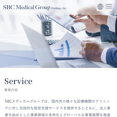
Company
Service
Sustainability
医療機関への経営
CEO Message
環境
EN
SBCメディカルグループホールディングスについて
事業内容
サステナビリティ
グローバル事業展
社会
企業理念
法人事業
ガバナンス
Service
事業内容
SBCメディカルグループは、国内外の様々な診療機関のクリニッ
クに対し包括的な経営支援サービスを提供するとともに、法人事
業を始めとした事業領域の多角化とグローバルな事業展開を推進