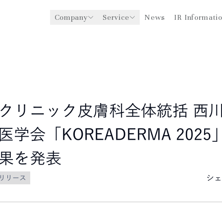
Company
Service
News
IR Informati
y
医療機関への経営支援事業
CEO Message
環境
ングスについて
グローバル事業展開
社会
企業理念
法人事業
ガバナンス
クリニック皮膚科全体統括 西川
学会「KOREADERMA 202
果を発表
シェ
リリース