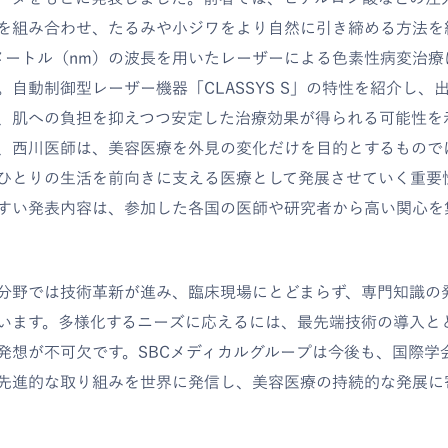
を組み合わせ、たるみや小ジワをより自然に引き締める方法を
ノメートル（nm）の波長を用いたレーザーによる色素性病変治
。自動制御型レーザー機器「CLASSYS S」の特性を紹介し、
、肌への負担を抑えつつ安定した治療効果が得られる可能性を
、西川医師は、美容医療を外見の変化だけを目的とするもので
ひとりの生活を前向きに支える医療として発展させていく重要
すい発表内容は、参加した各国の医師や研究者から高い関心を
分野では技術革新が進み、臨床現場にとどまらず、専門知識の
います。多様化するニーズに応えるには、最先端技術の導入と
発想が不可欠です。SBCメディカルグループは今後も、国際学
先進的な取り組みを世界に発信し、美容医療の持続的な発展に