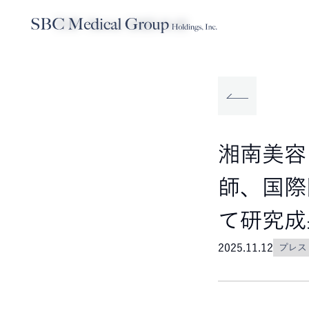
TOP
News
2025.11.12
Company
Service
Sustainabilit
SBCメディカルグループホールディ
事業内容
サステナビリティ
湘南美容
師、国際医
て研究成
2025.11.12
プレス