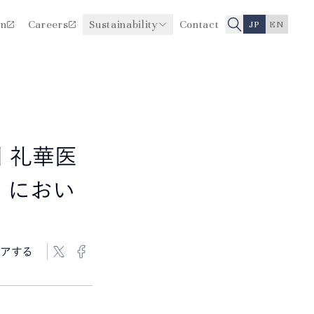
on
Careers
Sustainability
Contact
JP
EN
医療品質・安全性向上に関
役員一覧
する取り組み
沿革
 礼華医
5」におい
アする