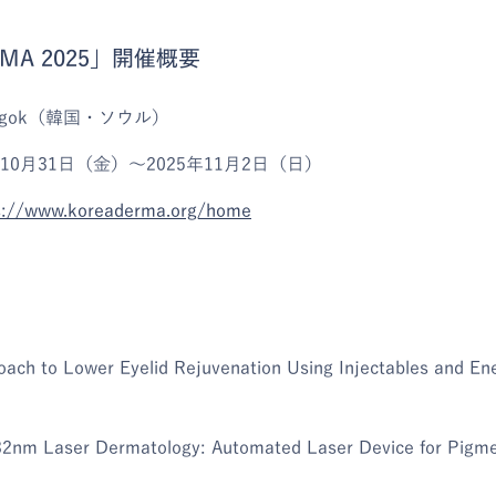
RMA 2025」開催概要
agok（韓国・ソウル）
10月31日（金）～2025年11月2日（日）
s://www.koreaderma.org/home
ch to Lower Eyelid Rejuvenation Using Injectables and En
32nm Laser Dermatology: Automated Laser Device for Pigme