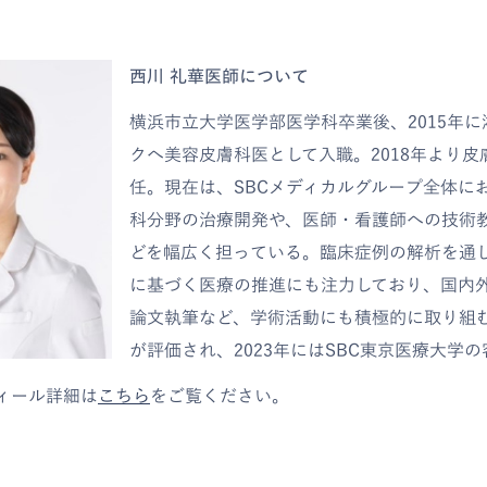
西川 礼華医師について
横浜市立大学医学部医学科卒業後、2015年
クへ美容皮膚科医として入職。2018年より
任。現在は、SBCメディカルグループ全体に
科分野の治療開発や、医師・看護師への技術
どを幅広く担っている。臨床症例の解析を通
に基づく医療の推進にも注力しており、国内
論文執筆など、学術活動にも積極的に取り組
が評価され、2023年にはSBC東京医療大学
ィール詳細は
こちら
をご覧ください。